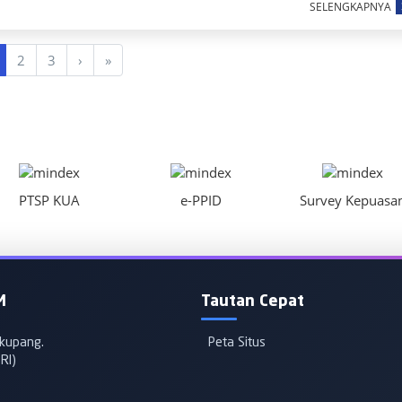
SELENGKAPNYA
2
3
›
»
PTSP KUA
e-PPID
Survey Kepuasa
M
Tautan Cepat
ekupang.
Peta Situs
RI)