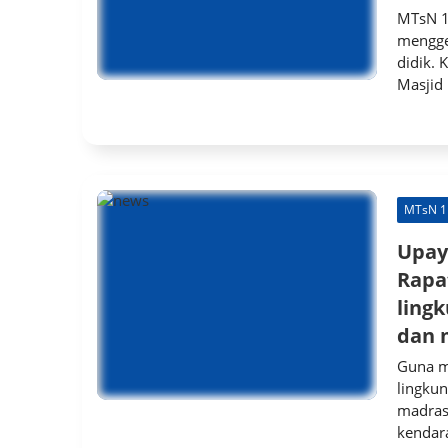
MTsN 1
menggel
didik. 
Masjid 
MTsN 1
Upay
Rapa
ling
dan 
Guna m
lingku
madrasa
kendara