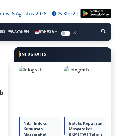
amis, 6 Agustus 2026 |
05:30:22
|
S. PELAYANAN
BAHASA
🌙
INFOGRAFIS
ab
n
Nilai Indeks
Indeks Kepuasan
Kepuasan
Masyarakat
Masyarakat
(IKM) TW I Tahun