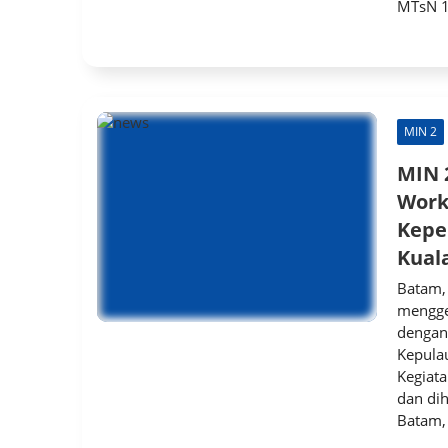
MTsN 1 
MIN 2
MIN 
Work
Kepe
Kual
Batam, 
mengge
dengan 
Kepula
Kegiata
dan dih
Batam, 