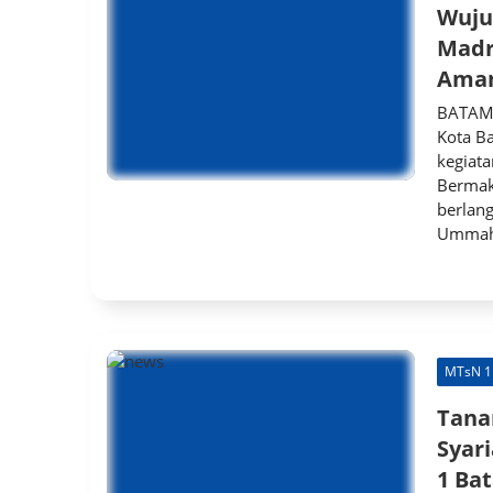
Wuju
Madr
Ama
BATAM 
Kota B
kegiat
Bermak
berlan
Ummah,
MTsN 1
Tana
Syari
1 Ba