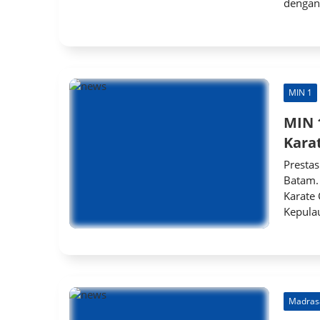
dengan
MIN 1
MIN 
Kara
Presta
Batam.
Karate
Kepulau
Madras