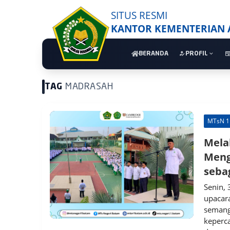
SITUS RESMI
KANTOR KEMENTERIAN
BERANDA
PROFIL
TAG
MADRASAH
MTsN 1
Mela
Meng
seba
Senin,
upacar
semanga
keperc