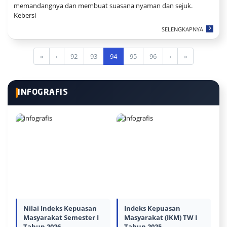
memandangnya dan membuat suasana nyaman dan sejuk.
Kebersi
SELENGKAPNYA
«
‹
92
93
94
95
96
›
»
INFOGRAFIS
Nilai Indeks Kepuasan
Indeks Kepuasan
Masyarakat Semester I
Masyarakat (IKM) TW I
Tahun 2026
Tahun 2025