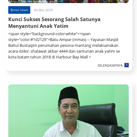
Bimas Islam
04 Mei 2018
Kunci Sukses Sesorang Salah Satunya
Menyantuni Anak Yatim
<span style="background-color:white"><span
style="color:#1d2129">Batu Ampar (Inmas) -- Yayasan Masjid
Baitul Bustaqim perumahan pesona mantang melaksanakan
acara dzikir, shalawat akbar 4444 dan santunan anak yatim se
kota batam tahun 2018 di Harbour Bay Mall <
SELENGKAPNYA