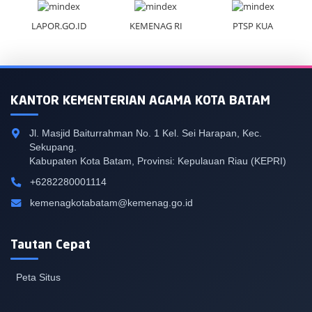
GO.ID
KEMENAG RI
PTSP KUA
e-PPID
KANTOR KEMENTERIAN AGAMA KOTA BATAM
Jl. Masjid Baiturrahman No. 1 Kel. Sei Harapan, Kec.
Sekupang.
Kabupaten Kota Batam, Provinsi: Kepulauan Riau (KEPRI)
+6282280001114
kemenagkotabatam@kemenag.go.id
Tautan Cepat
Peta Situs