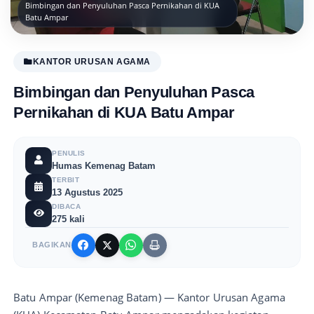
Bimbingan dan Penyuluhan Pasca Pernikahan di KUA
Batu Ampar
KANTOR URUSAN AGAMA
Bimbingan dan Penyuluhan Pasca
Pernikahan di KUA Batu Ampar
PENULIS
Humas Kemenag Batam
TERBIT
13 Agustus 2025
DIBACA
275 kali
BAGIKAN
Batu Ampar (Kemenag Batam) — Kantor Urusan Agama